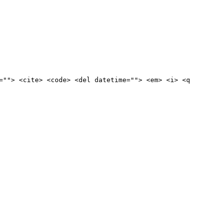
=""> <cite> <code> <del datetime=""> <em> <i> <q