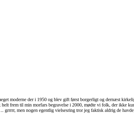
 moderne der i 1950 og blev gift først borgerligt og dernæst kirkeligt.
sk helt frem til min morfars begravelse i 2000, mødte vi folk, der ikke
rrrrr, men nogen egentlig vielsesring tror jeg faktisk aldrig de havde,