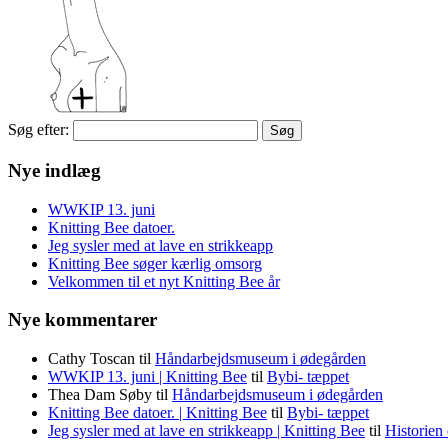
Søg efter:
Nye indlæg
WWKIP 13. juni
Knitting Bee datoer.
Jeg sysler med at lave en strikkeapp
Knitting Bee søger kærlig omsorg
Velkommen til et nyt Knitting Bee år
Nye kommentarer
Cathy Toscan
til
Håndarbejdsmuseum i ødegården
WWKIP 13. juni | Knitting Bee
til
Bybi- tæppet
Thea Dam Søby
til
Håndarbejdsmuseum i ødegården
Knitting Bee datoer. | Knitting Bee
til
Bybi- tæppet
Jeg sysler med at lave en strikkeapp | Knitting Bee
til
Historien