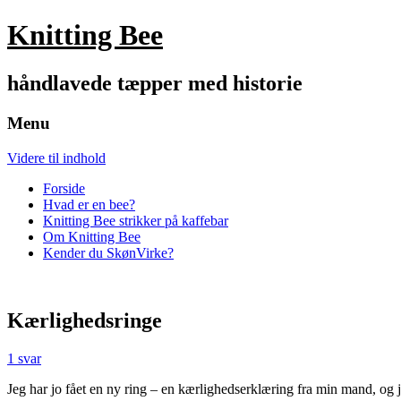
Knitting Bee
håndlavede tæpper med historie
Menu
Videre til indhold
Forside
Hvad er en bee?
Knitting Bee strikker på kaffebar
Om Knitting Bee
Kender du SkønVirke?
Kærlighedsringe
1 svar
Jeg har jo fået en ny ring – en kærlighedserklæring fra min mand, og jeg