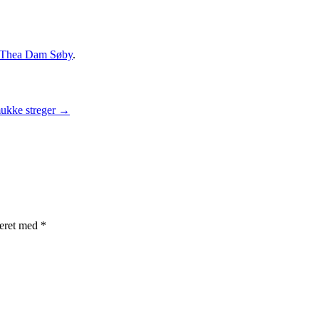
Thea Dam Søby
.
mukke streger
→
rkeret med
*