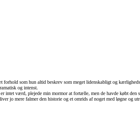
 forhold som hun altid beskrev som meget lidenskabligt og kærlighedsf
amatisk og intenst.
n er intet værd, plejede min mormor at fortælle, men de havde købt de
bliver jo mere falmer den historie og et omrids af noget med løgne og 