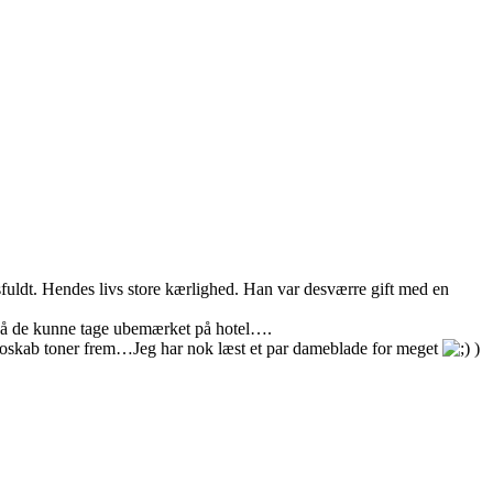
uldt. Hendes livs store kærlighed. Han var desværre gift med en
n så de kunne tage ubemærket på hotel….
utroskab toner frem…Jeg har nok læst et par dameblade for meget
)