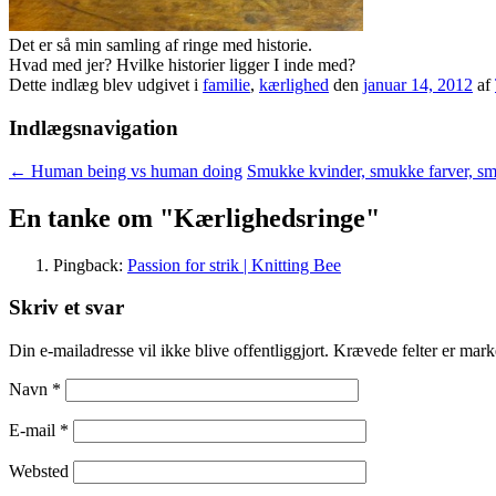
Det er så min samling af ringe med historie.
Hvad med jer? Hvilke historier ligger I inde med?
Dette indlæg blev udgivet i
familie
,
kærlighed
den
januar 14, 2012
af
Indlægsnavigation
←
Human being vs human doing
Smukke kvinder, smukke farver, s
En tanke om "
Kærlighedsringe
"
Pingback:
Passion for strik | Knitting Bee
Skriv et svar
Din e-mailadresse vil ikke blive offentliggjort. Krævede felter er ma
Navn
*
E-mail
*
Websted