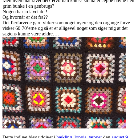
Men hvem har lavet det? Hvordan kan så smukt et tæppe havne i en
grim bunke i en genbrugs?
Nogen har jo lavet det!
Og hvornår er det fra??
Det flerfarvede garn virker som noget nyere og den organge farve
visker 60-70’erne og så er er alligevel noget som siger mig at det
sagtens kunne være ældre….
Dette indlæg blev udgivet i
hækling
,
loppis
,
tæpper
den
august 9,