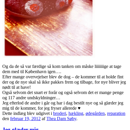
Og da de så var færdige så kom tanken om måske liiiiiiige at tage
dem med til København igen….
Efter mange overvejelser blev de dog – de kommer til at holde fint
der og de nye skal så ikke pakkes frem og tilbage, for nye bliver jeg
nødt til at have!
Også selvom det snart er forår og også selvom det er mange penge
og 117 andre undskyldninger…
Jeg efterlod de andre i går og har i dag bestilt nye og så glæder jeg
mig til de kommer, for jeg fryser allerede
♥
Dette indlæg blev udgivet i
broderi
,
hækling
,
ødegården
,
reparation
den
februar 19, 2012
af
Thea Dam Søby
.
Jeg glæder mig…