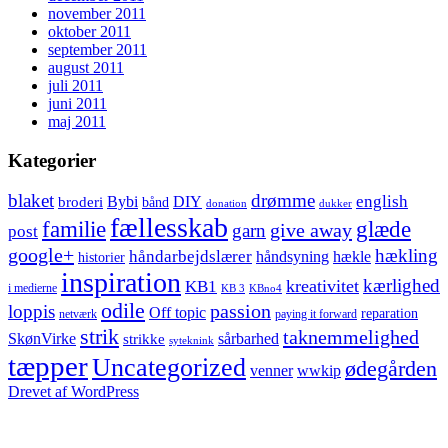
november 2011
oktober 2011
september 2011
august 2011
juli 2011
juni 2011
maj 2011
Kategorier
blaket
drømme
english
Bybi
DIY
broderi
bånd
donation
dukker
fællesskab
glæde
familie
give away
garn
post
google+
hækling
håndarbejdslærer
håndsyning
hækle
historier
inspiration
kærlighed
kreativitet
KB1
i medierne
KB 3
KBno4
odile
loppis
passion
Off topic
reparation
netværk
paying it forward
strik
taknemmelighed
SkønVirke
sårbarhed
strikke
syteknink
tæpper
Uncategorized
ødegården
venner
wwkip
Drevet af WordPress