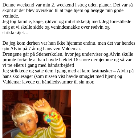
Denne weekend var min 2. weekend i streg uden planer. Det var så
skønt at der blev overskud til at tage hjem og besøge min gode
veninde.
Jeg tog familie, kage, rødvin og mit strikketøj med. Jeg forestillede
mig at vi skulle sidde og venindesnakke over rødvin og
strikketøjet…
Da jeg kom derhen var hun ikke hjemme endnu, men det var hendes
søn Alvin på 7 år og hans ven Valdemar.
Drengene går på Stienerskolen, hvor jeg underviser og Alvin skulle
promte fortælle at han havde hæklet 16 snore derhjemme og så var
vi tre ellers i gang med håndarbejdet!
Jeg strikkede og satte dem i gang med at lære fastmasker – Alvin på
hans skolesager (som nissen vist havde smuglet med hjem) og
Valdemar lavede en håndledsvarmer til sin mor.