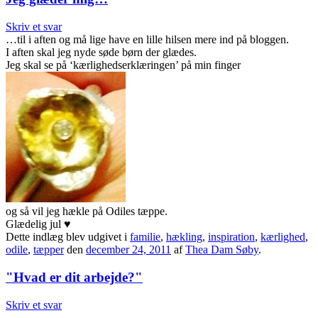
Skriv et svar
…til i aften og må lige have en lille hilsen mere ind på bloggen.
I aften skal jeg nyde søde børn der glædes.
Jeg skal se på ‘kærlighedserklæringen’ på min finger
og så vil jeg hækle på Odiles tæppe.
Glædelig jul
♥
Dette indlæg blev udgivet i
familie
,
hækling
,
inspiration
,
kærlighed
,
odile
,
tæpper
den
december 24, 2011
af
Thea Dam Søby
.
"Hvad er dit arbejde?"
Skriv et svar