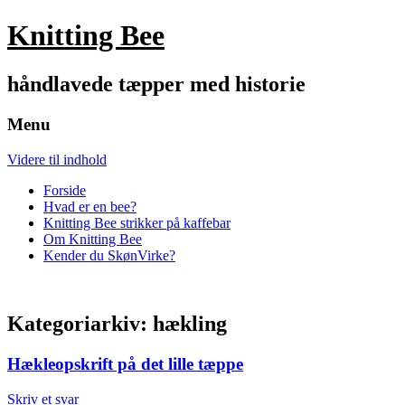
Knitting Bee
håndlavede tæpper med historie
Menu
Videre til indhold
Forside
Hvad er en bee?
Knitting Bee strikker på kaffebar
Om Knitting Bee
Kender du SkønVirke?
Kategoriarkiv:
hækling
Hækleopskrift på det lille tæppe
Skriv et svar