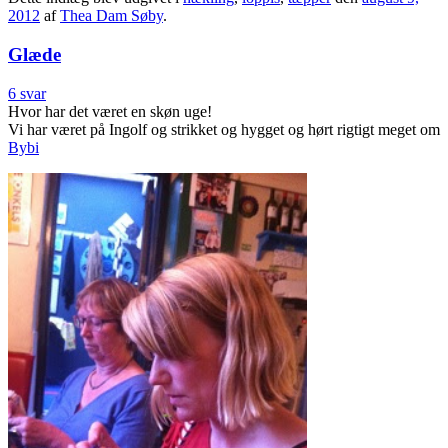
2012
af
Thea Dam Søby
.
Glæde
6 svar
Hvor har det været en skøn uge!
Vi har været på Ingolf og strikket og hygget og hørt rigtigt meget om
Bybi