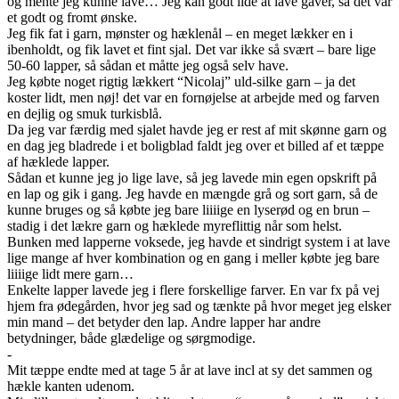
og mente jeg kunne lave… Jeg kan godt lide at lave gaver, så det var
et godt og fromt ønske.
Jeg fik fat i garn, mønster og hæklenål – en meget lækker en i
ibenholdt, og fik lavet et fint sjal. Det var ikke så svært – bare lige
50-60 lapper, så sådan et måtte jeg også selv have.
Jeg købte noget rigtig lækkert “Nicolaj” uld-silke garn – ja det
koster lidt, men nøj! det var en fornøjelse at arbejde med og farven
en dejlig og smuk turkisblå.
Da jeg var færdig med sjalet havde jeg er rest af mit skønne garn og
en dag jeg bladrede i et boligblad faldt jeg over et billed af et tæppe
af hæklede lapper.
Sådan et kunne jeg jo lige lave, så jeg lavede min egen opskrift på
en lap og gik i gang. Jeg havde en mængde grå og sort garn, så de
kunne bruges og så købte jeg bare liiiige en lyserød og en brun –
stadig i det lækre garn og hæklede myreflittig når som helst.
Bunken med lapperne voksede, jeg havde et sindrigt system i at lave
lige mange af hver kombination og en gang i meller købte jeg bare
liiiige lidt mere garn…
Enkelte lapper lavede jeg i flere forskellige farver. En var fx på vej
hjem fra ødegården, hvor jeg sad og tænkte på hvor meget jeg elsker
min mand – det betyder den lap. Andre lapper har andre
betydninger, både glædelige og sørgmodige.
-
Mit tæppe endte med at tage 5 år at lave incl at sy det sammen og
hækle kanten udenom.