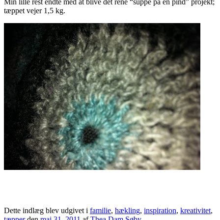
Min lille rest endte med at blive det rene “suppe på en pind” projekt;
tæppet vejer 1,5 kg.
Dette indlæg blev udgivet i
familie
,
hækling
,
inspiration
,
kreativitet
,
tæpper
den
maj 31, 2011
af
Thea Dam Søby
.