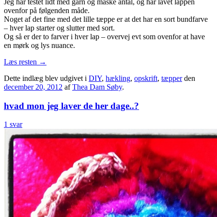
Jeg har testet lidt med garn og maske antal, og har lavet lappen
ovenfor på følgenden måde.
Noget af det fine med det lille tæppe er at det har en sort bundfarve
– hver lap starter og slutter med sort.
Og så er der to farver i hver lap – overvej evt som ovenfor at have
en mørk og lys nuance.
Læs resten
→
Dette indlæg blev udgivet i
DIY
,
hækling
,
opskrift
,
tæpper
den
december 20, 2012
af
Thea Dam Søby
.
hvad mon jeg laver de her dage..?
1 svar