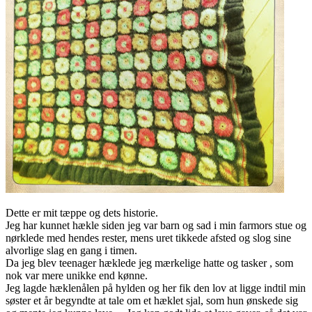
Dette er mit tæppe og dets historie.
Jeg har kunnet hækle siden jeg var barn og sad i min farmors stue og
nørklede med hendes rester, mens uret tikkede afsted og slog sine
alvorlige slag en gang i timen.
Da jeg blev teenager hæklede jeg mærkelige hatte og tasker , som
nok var mere unikke end kønne.
Jeg lagde hæklenålen på hylden og her fik den lov at ligge indtil min
søster et år begyndte at tale om et hæklet sjal, som hun ønskede sig