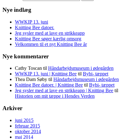
Nye indlæg
WWKIP 13. juni
Knitting Bee datoer.
Jeg sysler med at lave en strikkeapp
Knitting Bee søger kærlig omsorg
Velkommen til et nyt Knitting Bee år
Nye kommentarer
Cathy Toscan
til
Håndarbejdsmuseum i ødegården
WWKIP 13. juni | Knitting Bee
til
Bybi- tæppet
Thea Dam Søby
til
Håndarbejdsmuseum i ødegården
Knitting Bee datoer. | Knitting Bee
til
Bybi- tæppet
Jeg sysler med at lave en strikkeapp | Knitting Bee
til
Historien om mit tæppe i Hendes Verden
Arkiver
juni 2015
februar 2015
oktober 2014
maj 2014