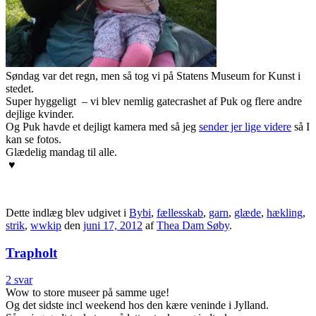
Søndag var det regn, men så tog vi på Statens Museum for Kunst i
stedet.
Super hyggeligt – vi blev nemlig gatecrashet af Puk og flere andre
dejlige kvinder.
Og Puk havde et dejligt kamera med så jeg
sender jer lige videre
så I
kan se fotos.
Glædelig mandag til alle.
♥
Dette indlæg blev udgivet i
Bybi
,
fællesskab
,
garn
,
glæde
,
hækling
,
strik
,
wwkip
den
juni 17, 2012
af
Thea Dam Søby
.
Trapholt
2 svar
Wow to store museer på samme uge!
Og det sidste incl weekend hos den kære veninde i Jylland.