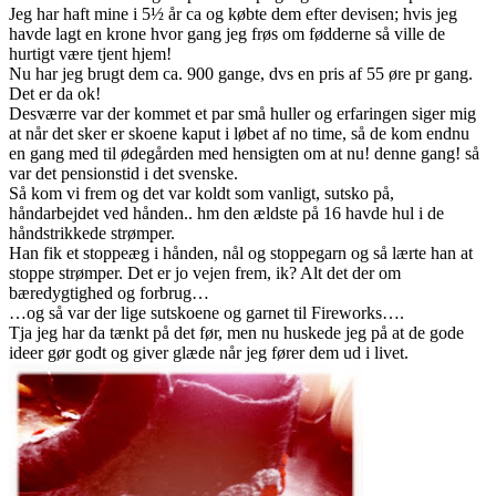
Jeg har haft mine i 5½ år ca og købte dem efter devisen; hvis jeg
havde lagt en krone hvor gang jeg frøs om fødderne så ville de
hurtigt være tjent hjem!
Nu har jeg brugt dem ca. 900 gange, dvs en pris af 55 øre pr gang.
Det er da ok!
Desværre var der kommet et par små huller og erfaringen siger mig
at når det sker er skoene kaput i løbet af no time, så de kom endnu
en gang med til ødegården med hensigten om at nu! denne gang! så
var det pensionstid i det svenske.
Så kom vi frem og det var koldt som vanligt, sutsko på,
håndarbejdet ved hånden.. hm den ældste på 16 havde hul i de
håndstrikkede strømper.
Han fik et stoppeæg i hånden, nål og stoppegarn og så lærte han at
stoppe strømper. Det er jo vejen frem, ik? Alt det der om
bæredygtighed og forbrug…
…og så var der lige sutskoene og garnet til Fireworks….
Tja jeg har da tænkt på det før, men nu huskede jeg på at de gode
ideer gør godt og giver glæde når jeg fører dem ud i livet.