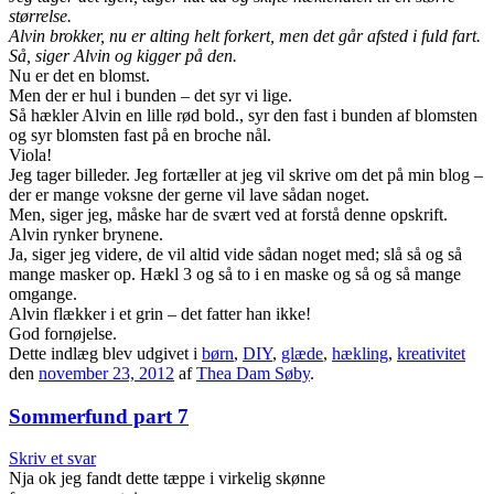
størrelse.
Alvin brokker, nu er alting helt forkert, men det går afsted i fuld fart.
Så, siger Alvin og kigger på den.
Nu er det en blomst.
Men der er hul i bunden – det syr vi lige.
Så hækler Alvin en lille rød bold., syr den fast i bunden af blomsten
og syr blomsten fast på en broche nål.
Viola!
Jeg tager billeder. Jeg fortæller at jeg vil skrive om det på min blog –
der er mange voksne der gerne vil lave sådan noget.
Men, siger jeg, måske har de svært ved at forstå denne opskrift.
Alvin rynker brynene.
Ja, siger jeg videre, de vil altid vide sådan noget med; slå så og så
mange masker op. Hækl 3 og så to i en maske og så og så mange
omgange.
Alvin flækker i et grin – det fatter han ikke!
God fornøjelse.
Dette indlæg blev udgivet i
børn
,
DIY
,
glæde
,
hækling
,
kreativitet
den
november 23, 2012
af
Thea Dam Søby
.
Sommerfund part 7
Skriv et svar
Nja ok jeg fandt dette tæppe i virkelig skønne