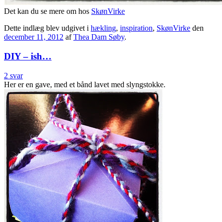
Det kan du se mere om hos
SkønVirke
Dette indlæg blev udgivet i
hækling
,
inspiration
,
SkønVirke
den
december 11, 2012
af
Thea Dam Søby
.
DIY – ish…
2 svar
Her er en gave, med et bånd lavet med slyngstokke.