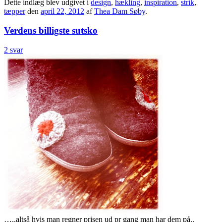
Dette indlæg blev udgivet i
design
,
hækling
,
inspiration
,
strik
,
tæpper
den
april 22, 2012
af
Thea Dam Søby
.
Verdens billigste sutsko
2 svar
…..altså hvis man regner prisen ud pr gang man har dem på..