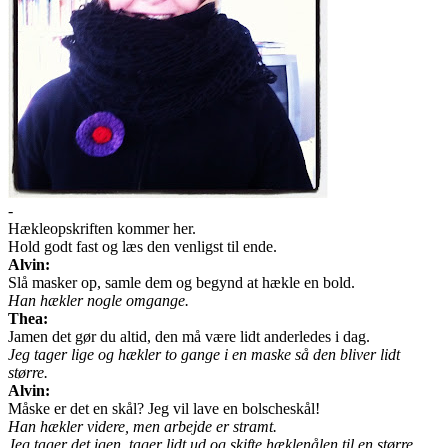
-
Hækleopskriften kommer her.
Hold godt fast og læs den venligst til ende.
Alvin:
Slå masker op, samle dem og begynd at hækle en bold.
Han hækler nogle omgange.
Thea:
Jamen det gør du altid, den må være lidt anderledes i dag.
Jeg tager lige og hækler to gange i en maske så den bliver lidt
større.
Alvin:
Måske er det en skål? Jeg vil lave en bolscheskål!
Han hækler videre, men arbejde er stramt.
Jeg tager det igen, tager lidt ud og skifte hæklenålen til en større