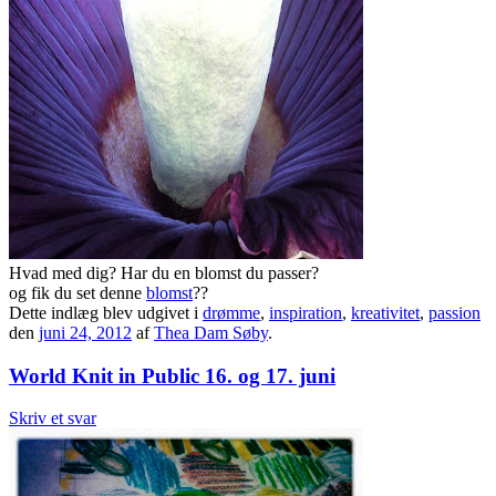
Hvad med dig? Har du en blomst du passer?
og fik du set denne
blomst
??
Dette indlæg blev udgivet i
drømme
,
inspiration
,
kreativitet
,
passion
den
juni 24, 2012
af
Thea Dam Søby
.
World Knit in Public 16. og 17. juni
Skriv et svar