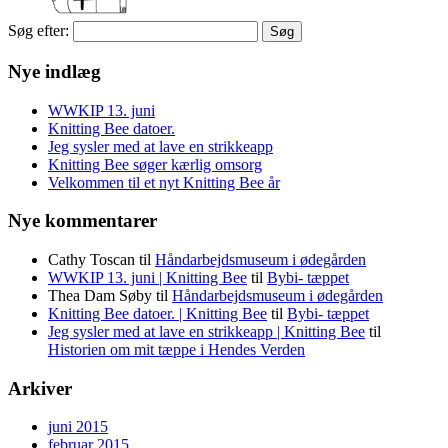
Søg efter:
Nye indlæg
WWKIP 13. juni
Knitting Bee datoer.
Jeg sysler med at lave en strikkeapp
Knitting Bee søger kærlig omsorg
Velkommen til et nyt Knitting Bee år
Nye kommentarer
Cathy Toscan
til
Håndarbejdsmuseum i ødegården
WWKIP 13. juni | Knitting Bee
til
Bybi- tæppet
Thea Dam Søby
til
Håndarbejdsmuseum i ødegården
Knitting Bee datoer. | Knitting Bee
til
Bybi- tæppet
Jeg sysler med at lave en strikkeapp | Knitting Bee
til
Historien om mit tæppe i Hendes Verden
Arkiver
juni 2015
februar 2015