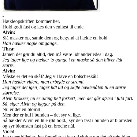
-
Hækleopskriften kommer her.
Hold godt fast og læs den venligst til ende.
Alvin:
Slå masker op, samle dem og begynd at hækle en bold.
Han hækler nogle omgange.
Thea:
Jamen det gør du altid, den må være lidt anderledes i dag.
Jeg tager lige og hækler to gange i en maske så den bliver lidt
større.
Alvin:
Måske er det en skål? Jeg vil lave en bolscheskål!
Han hækler videre, men arbejde er stramt.
Jeg tager det igen, tager lidt ud og skifte hæklenålen til en større
størrelse.
Alvin brokker, nu er alting helt forkert, men det går afsted i fuld fart.
Så, siger Alvin og kigger på den.
Nu er det en blomst.
Men der er hul i bunden – det syr vi lige.
Så hækler Alvin en lille rød bold., syr den fast i bunden af blomsten
og syr blomsten fast på en broche nål.
Viola!
Jeg tager billeder. Jeg fortæller at jeg vil skrive om det på min blog –