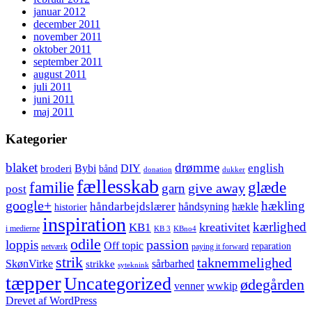
januar 2012
december 2011
november 2011
oktober 2011
september 2011
august 2011
juli 2011
juni 2011
maj 2011
Kategorier
blaket
drømme
english
Bybi
DIY
broderi
bånd
donation
dukker
fællesskab
glæde
familie
give away
garn
post
google+
hækling
håndarbejdslærer
håndsyning
hækle
historier
inspiration
kærlighed
kreativitet
KB1
i medierne
KB 3
KBno4
odile
loppis
passion
Off topic
reparation
netværk
paying it forward
strik
taknemmelighed
SkønVirke
sårbarhed
strikke
syteknink
tæpper
Uncategorized
ødegården
venner
wwkip
Drevet af WordPress