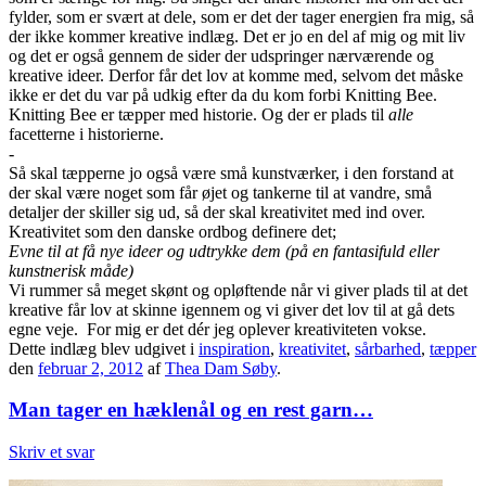
fylder, som er svært at dele, som er det der tager energien fra mig, så
der ikke kommer kreative indlæg. Det er jo en del af mig og mit liv
og det er også gennem de sider der udspringer nærværende og
kreative ideer. Derfor får det lov at komme med, selvom det måske
ikke er det du var på udkig efter da du kom forbi Knitting Bee.
Knitting Bee er tæpper med historie. Og der er plads til
alle
facetterne i historierne.
-
Så skal tæpperne jo også være små kunstværker, i den forstand at
der skal være noget som får øjet og tankerne til at vandre, små
detaljer der skiller sig ud, så der skal kreativitet med ind over.
Kreativitet som den danske ordbog definere det;
Evne til at få nye ideer og udtrykke dem (på en fantasifuld eller
kunstnerisk måde)
Vi rummer så meget skønt og opløftende når vi giver plads til at det
kreative får lov at skinne igennem og vi giver det lov til at gå dets
egne veje. For mig er det dér jeg oplever kreativiteten vokse.
Dette indlæg blev udgivet i
inspiration
,
kreativitet
,
sårbarhed
,
tæpper
den
februar 2, 2012
af
Thea Dam Søby
.
Man tager en hæklenål og en rest garn…
Skriv et svar