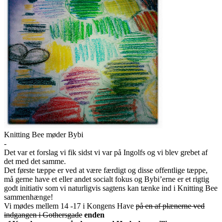
Knitting Bee møder Bybi
-
Det var et forslag vi fik sidst vi var på Ingolfs og vi blev grebet af
det med det samme.
Det første tæppe er ved at være færdigt og disse offentlige tæppe,
må gerne have et eller andet socialt fokus og Bybi’erne er et rigtig
godt initiativ som vi naturligvis sagtens kan tænke ind i Knitting Bee
sammenhænge!
Vi mødes mellem 14 -17 i Kongens Have
på en af plænerne ved
indgangen i Gothersgade
enden