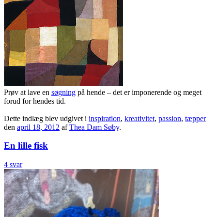
Prøv at lave en
søgning
på hende – det er imponerende og meget
forud for hendes tid.
Dette indlæg blev udgivet i
inspiration
,
kreativitet
,
passion
,
tæpper
den
april 18, 2012
af
Thea Dam Søby
.
En lille fisk
4 svar