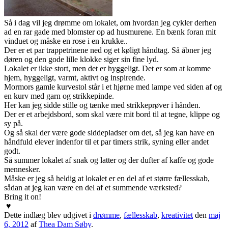
Så i dag vil jeg drømme om lokalet, om hvordan jeg cykler derhen
ad en rar gade med blomster op ad husmurene. En bænk foran mit
vinduet og måske en rose i en krukke..
Der er et par trappetrinene ned og et køligt håndtag. Så åbner jeg
døren og den gode lille klokke siger sin fine lyd.
Lokalet er ikke stort, men det er hyggeligt. Det er som at komme
hjem, hyggeligt, varmt, aktivt og inspirende.
Mormors gamle kurvestol står i et hjørne med lampe ved siden af og
en kurv med garn og strikkepinde.
Her kan jeg sidde stille og tænke med strikkeprøver i hånden.
Der er et arbejdsbord, som skal være mit bord til at tegne, klippe og
sy på.
Og så skal der være gode siddepladser om det, så jeg kan have en
håndfuld elever indenfor til et par timers strik, syning eller andet
godt.
Så summer lokalet af snak og latter og der dufter af kaffe og gode
mennesker.
Måske er jeg så heldig at lokalet er en del af et større fællesskab,
sådan at jeg kan være en del af et summende værksted?
Bring it on
!
♥
Dette indlæg blev udgivet i
drømme
,
fællesskab
,
kreativitet
den
maj
6, 2012
af
Thea Dam Søby
.