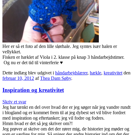
Her er så et foto af den lille slørhale. Jeg syntes især halen er
vellykket.
Fisken er hæklet af Viola i 2. klasse på knap 3 håndarbejdstimer.
Og nu er det tid til vinterferie
♥
Dette indlæg blev udgivet i
håndarbejdslærer
,
hækle
,
kreativitet
den
februar 10, 2012
af
Thea Dam Søby
.
Inspiration og kreativitet
Skriv et svar
Jeg har tænkt en del over hvad der er jeg søger når jeg vandre rundt
i blogland og er kommet frem til at jeg dybest set vil blive fordret
med inspiration og eftertanker; jeg vil fodre og fodres.
Hmm hvad er det så jeg skriver om?!
Jeg prøver at skrive om det der rører mig, de historier jeg møder og
som er særlige for mig. Så sniger der andre historier ind om det der