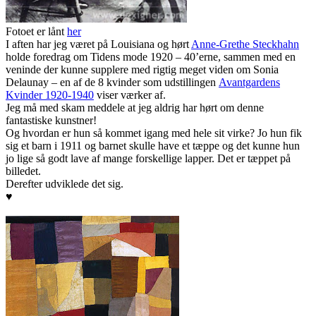
Fotoet er lånt
her
I aften har jeg været på Louisiana og hørt
Anne-Grethe Steckhahn
holde foredrag om Tidens mode 1920 – 40’erne, sammen med en
veninde der kunne supplere med rigtig meget viden om Sonia
Delaunay – en af de 8 kvinder som udstillingen
Avantgardens
Kvinder 1920-1940
viser værker af.
Jeg må med skam meddele at jeg aldrig har hørt om denne
fantastiske kunstner!
Og hvordan er hun så kommet igang med hele sit virke? Jo hun fik
sig et barn i 1911 og barnet skulle have et tæppe og det kunne hun
jo lige så godt lave af mange forskellige lapper. Det er tæppet på
billedet.
Derefter udviklede det sig.
♥