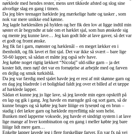
nørklede med hendes rester, mens uret tikkede afsted og slog sine
alvorlige slag en gang i timen.
Da jeg blev teenager hæklede jeg mærkelige hatte og tasker , som
nok var mere unikke end kønne.
Jeg lagde hæklenålen på hylden og her fik den lov at ligge indtil min
søster et år begyndte at tale om et hæklet sjal, som hun ønskede sig
og mente jeg kunne lave… Jeg kan godt lide at lave gaver, så det var
et godt og fromt ønske.
Jeg fik fat i garn, mønster og hæklenål – en meget lækker en i
ibenholdt, og fik lavet et fint sjal. Det var ikke så svært – bare lige
50-60 lapper, så sådan et måtte jeg også selv have.
Jeg købte noget rigtig lækkert “Nicolaj” uld-silke garn – ja det
koster lidt, men nøj! det var en fornøjelse at arbejde med og farven
en dejlig og smuk turkisblå.
Da jeg var færdig med sjalet havde jeg er rest af mit skønne garn og
en dag jeg bladrede i et boligblad faldt jeg over et billed af et tæppe
af hæklede lapper.
Sådan et kunne jeg jo lige lave, så jeg lavede min egen opskrift på
en lap og gik i gang. Jeg havde en mængde grå og sort garn, så de
kunne bruges og så købte jeg bare liiiige en lyserød og en brun –
stadig i det lækre garn og hæklede myreflittig når som helst.
Bunken med lapperne voksede, jeg havde et sindrigt system i at lave
lige mange af hver kombination og en gang i meller købte jeg bare
liiiige lidt mere garn…
Enkelte lapper lavede jeg i flere forskellige farver. En var fx på vej