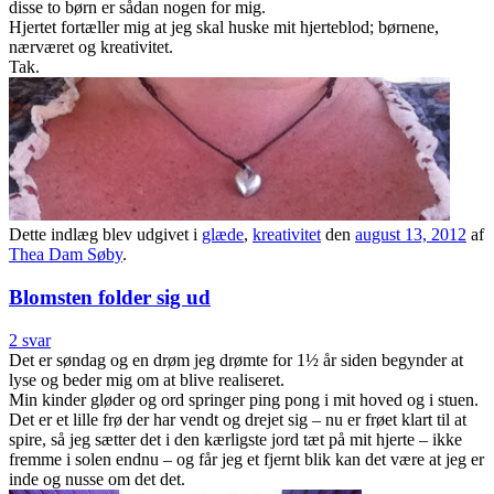
disse to børn er sådan nogen for mig.
Hjertet fortæller mig at jeg skal huske mit hjerteblod; børnene,
nærværet og kreativitet.
Tak.
Dette indlæg blev udgivet i
glæde
,
kreativitet
den
august 13, 2012
af
Thea Dam Søby
.
Blomsten folder sig ud
2 svar
Det er søndag og en drøm jeg drømte for 1½ år siden begynder at
lyse og beder mig om at blive realiseret.
Min kinder gløder og ord springer ping pong i mit hoved og i stuen.
Det er et lille frø der har vendt og drejet sig – nu er frøet klart til at
spire, så jeg sætter det i den kærligste jord tæt på mit hjerte – ikke
fremme i solen endnu – og får jeg et fjernt blik kan det være at jeg er
inde og nusse om det det.