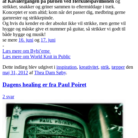
af Kavalergangen på plænen ved Herkulespavillionen
og
strikker, snakker og griner sammen to eftermiddage i træk.
Konceptet er som altid; kom når det passer dig, medbring gerne
garnrester og strikkepinde.
Og hvis du kender en der absolut ikke vil strikke, men gerne vil
hygge og måske give et nummer på guitar, så strikker vi godt til
både hygge og musik!
se mere
16. juni
og
17. juni
-
Læs mere om Bybi’erne
Læs mere om World Knit in Public
Dette indlæg blev udgivet i
inspiration
,
kreativitet
,
strik
,
tæpper
den
maj 31, 2012
af
Thea Dam Søby
.
Dagens healing er fra Paul Poiret
2 svar