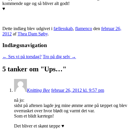
kommende uge og så bliver alt godt!
♥
Dette indlæg blev udgivet i
fællesskab
,
flamenco
den
februar 26,
2012
af
Thea Dam Søby
.
Indlægsnavigation
←
Ses vi på torsdag?
Tro på dig selv
→
5 tanker om "
Ups…
"
Knitting Bee
februar 26, 2012 kl. 9:57 pm
nå jo:
sidst på aftenen lagde jeg mine ømme arme på tæppet og blev
overrasket over hvor blødt og varmt det var.
Som et blidt kærtegn!
Det bliver et skønt tæppe ♥