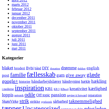
april 2012
marts 2012
februar 2012
januar 2012
december 2011
november 2011
oktober 2011
september 2011
august 2011
juli 2011
juni 2011
maj 2011
Kategorier
blaket
drømme
english
Bybi
DIY
broderi
bånd
donation
dukker
fællesskab
glæde
familie
give away
garn
post
google+
hækling
håndarbejdslærer
håndsyning
hækle
historier
inspiration
kærlighed
kreativitet
KB1
i medierne
KB 3
KBno4
odile
loppis
passion
Off topic
reparation
netværk
paying it forward
strik
taknemmelighed
SkønVirke
sårbarhed
strikke
syteknink
tæpper
Uncategorized
ødegården