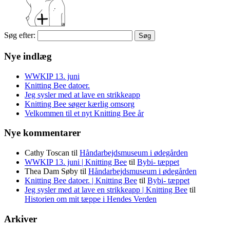
Søg efter:
Nye indlæg
WWKIP 13. juni
Knitting Bee datoer.
Jeg sysler med at lave en strikkeapp
Knitting Bee søger kærlig omsorg
Velkommen til et nyt Knitting Bee år
Nye kommentarer
Cathy Toscan
til
Håndarbejdsmuseum i ødegården
WWKIP 13. juni | Knitting Bee
til
Bybi- tæppet
Thea Dam Søby
til
Håndarbejdsmuseum i ødegården
Knitting Bee datoer. | Knitting Bee
til
Bybi- tæppet
Jeg sysler med at lave en strikkeapp | Knitting Bee
til
Historien om mit tæppe i Hendes Verden
Arkiver