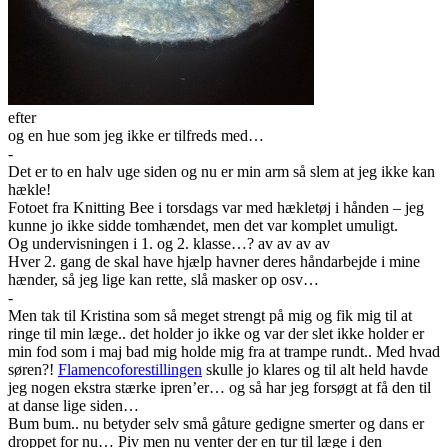
efter
og en hue som jeg ikke er tilfreds med…
-
Det er to en halv uge siden og nu er min arm så slem at jeg ikke kan
hækle!
Fotoet fra Knitting Bee i torsdags var med hækletøj i hånden – jeg
kunne jo ikke sidde tomhændet, men det var komplet umuligt.
Og undervisningen i 1. og 2. klasse…? av av av av
Hver 2. gang de skal have hjælp havner deres håndarbejde i mine
hænder, så jeg lige kan rette, slå masker op osv…
-
Men tak til Kristina som så meget strengt på mig og fik mig til at
ringe til min læge.. det holder jo ikke og var der slet ikke holder er
min fod som i maj bad mig holde mig fra at trampe rundt.. Med hvad
søren?!
Flamencoforestillingen
skulle jo klares og til alt held havde
jeg nogen ekstra stærke ipren’er… og så har jeg forsøgt at få den til
at danse lige siden…
Bum bum.. nu betyder selv små gåture gedigne smerter og dans er
droppet for nu… Piv men nu venter der en tur til læge i den