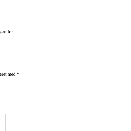
ørn for.
rkeret med
*