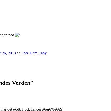
et den ned
r 26, 2013
af
Thea Dam Søby
.
endes Verden
"
an har det godt. Fuck cancer #€&€%€€§$