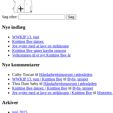
Søg efter:
Nye indlæg
WWKIP 13. juni
Knitting Bee datoer.
Jeg sysler med at lave en strikkeapp
Knitting Bee søger kærlig omsorg
Velkommen til et nyt Knitting Bee år
Nye kommentarer
Cathy Toscan
til
Håndarbejdsmuseum i ødegården
WWKIP 13. juni | Knitting Bee
til
Bybi- tæppet
Thea Dam Søby
til
Håndarbejdsmuseum i ødegården
Knitting Bee datoer. | Knitting Bee
til
Bybi- tæppet
Jeg sysler med at lave en strikkeapp | Knitting Bee
til
Historien
Arkiver
juni 2015