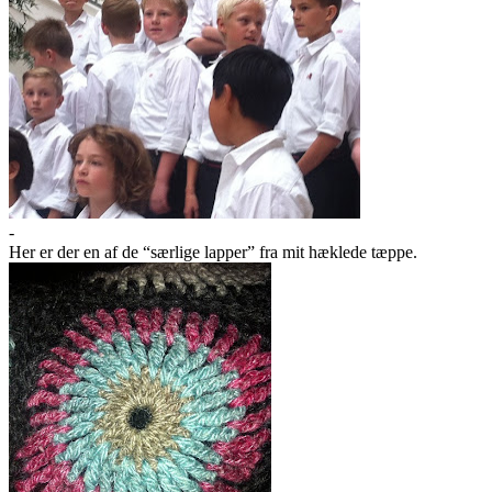
-
Her er der en af de “særlige lapper” fra mit hæklede tæppe.