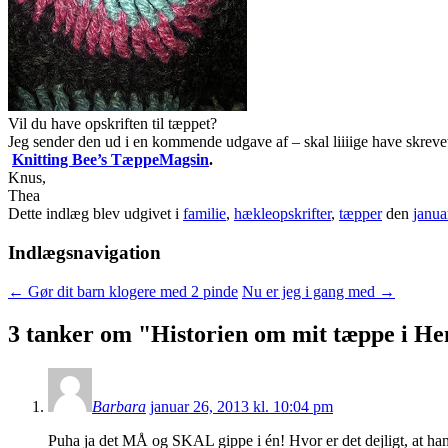
Vil du have opskriften til tæppet?
Jeg sender den ud i en kommende udgave af – skal liiiige have skrev
Knitting Bee’s TæppeMagsin
.
Knus,
Thea
Dette indlæg blev udgivet i
familie
,
hækleopskrifter
,
tæpper
den
janua
Indlægsnavigation
←
Gør dit barn klogere med 2 pinde
Nu er jeg i gang med
→
3 tanker om "
Historien om mit tæppe i H
Barbara
januar 26, 2013 kl. 10:04 pm
Puha ja det MÅ og SKAL gippe i én! Hvor er det dejligt, at h