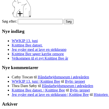
Søg efter:
Nye indlæg
WWKIP 13. juni
Knitting Bee datoer.
Jeg sysler med at lave en strikkeapp
Knitting Bee søger kærlig omsorg
Velkommen til et nyt Knitting Bee år
Nye kommentarer
Cathy Toscan
til
Håndarbejdsmuseum i ødegården
WWKIP 13. juni | Knitting Bee
til
Bybi- tæppet
Thea Dam Søby
til
Håndarbejdsmuseum i ødegården
Knitting Bee datoer. | Knitting Bee
til
Bybi- tæppet
Jeg sysler med at lave en strikkeapp | Knitting Bee
til
Historien
Arkiver