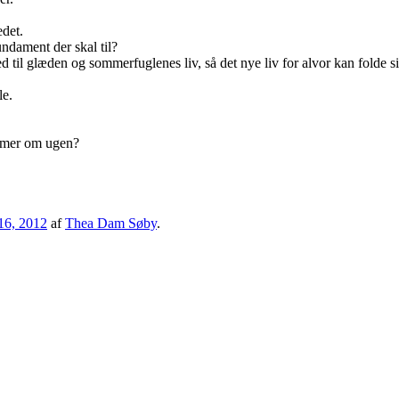
edet.
fundament der skal til?
 til glæden og sommerfuglenes liv, så det nye liv for alvor kan folde s
le.
 timer om ugen?
16, 2012
af
Thea Dam Søby
.