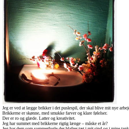
Jeg er ved at lægge brikker i det puslespil, der skal blive mit nye arbej
Brikkerne er skønne, med smukke farver og klare følelser.
Der er ro og glæde. Latter og kreativitet.
Jeg har summet med brikkerne rigtig længe – måske et år?
Jeg har dem som sommerfugle der blafrer tæt i mit sind og i mine tank