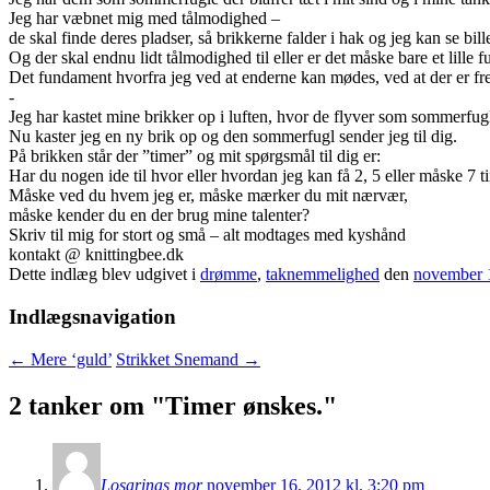
Jeg har væbnet mig med tålmodighed –
de skal finde deres pladser, så brikkerne falder i hak og jeg kan se bill
Og der skal endnu lidt tålmodighed til eller er det måske bare et lille 
Det fundament hvorfra jeg ved at enderne kan mødes, ved at der er fred
-
Jeg har kastet mine brikker op i luften, hvor de flyver som sommerfug
Nu kaster jeg en ny brik op og den sommerfugl sender jeg til dig.
På brikken står der ”timer” og mit spørgsmål til dig er:
Har du nogen ide til hvor eller hvordan jeg kan få 2, 5 eller måske 7
Måske ved du hvem jeg er, måske mærker du mit nærvær,
måske kender du en der brug mine talenter?
Skriv til mig for stort og små – alt modtages med kyshånd
kontakt @ knittingbee.dk
Dette indlæg blev udgivet i
drømme
,
taknemmelighed
den
november 
Indlægsnavigation
←
Mere ‘guld’
Strikket Snemand
→
2 tanker om "
Timer ønskes.
"
Losarinas mor
november 16, 2012 kl. 3:20 pm