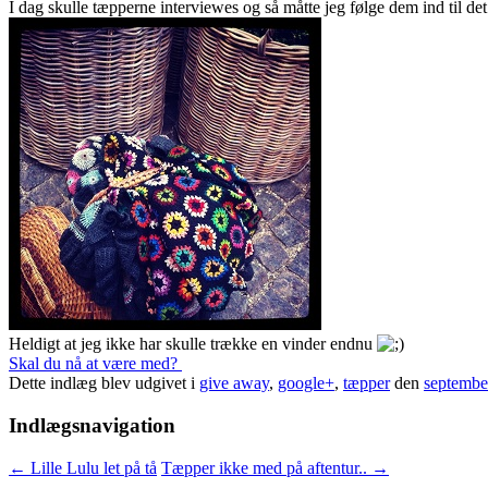
I dag skulle tæpperne interviewes og så måtte jeg følge dem ind til 
Heldigt at jeg ikke har skulle trække en vinder endnu
Skal du nå at være med?
Dette indlæg blev udgivet i
give away
,
google+
,
tæpper
den
septembe
Indlægsnavigation
←
Lille Lulu let på tå
Tæpper ikke med på aftentur..
→