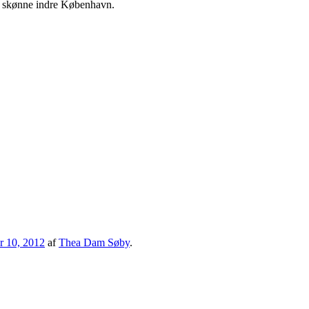
det skønne indre København.
r 10, 2012
af
Thea Dam Søby
.