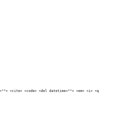
=""> <cite> <code> <del datetime=""> <em> <i> <q