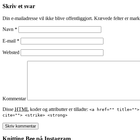
Skriv et svar
Din e-mailadresse vil ikke blive offentliggjort. Krævede felter er ma
Navn
*
E-mail
*
Websted
Kommentar
Disse
HTML
koder og attributter er tilladte:
<a href="" title="">
cite=""> <strike> <strong>
Knitting Bee på Instagram