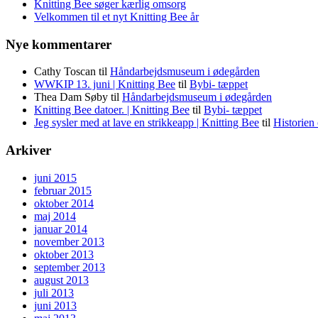
Knitting Bee søger kærlig omsorg
Velkommen til et nyt Knitting Bee år
Nye kommentarer
Cathy Toscan
til
Håndarbejdsmuseum i ødegården
WWKIP 13. juni | Knitting Bee
til
Bybi- tæppet
Thea Dam Søby
til
Håndarbejdsmuseum i ødegården
Knitting Bee datoer. | Knitting Bee
til
Bybi- tæppet
Jeg sysler med at lave en strikkeapp | Knitting Bee
til
Historien
Arkiver
juni 2015
februar 2015
oktober 2014
maj 2014
januar 2014
november 2013
oktober 2013
september 2013
august 2013
juli 2013
juni 2013