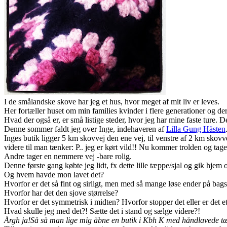
I de smålandske skove har jeg et hus, hvor meget af mit liv er leves.
Her fortæller huset om min families kvinder i flere generationer og de
Hvad der også er, er små listige steder, hvor jeg har mine faste ture. D
Denne sommer faldt jeg over Inge, indehaveren af
Lilla Gung Hästen
Inges butik ligger 5 km skovvej den ene vej, til venstre af 2 km skov
videre til man tænker: P.. jeg er kørt vild!! Nu kommer trolden og tag
Andre tager en nemmere vej -bare rolig.
Denne første gang købte jeg lidt, fx dette lille tæppe/sjal og gik hjem
Og hvem havde mon lavet det?
Hvorfor er det så fint og sirligt, men med så mange løse ender på bag
Hvorfor har det den sjove størrelse?
Hvorfor er det symmetrisk i midten? Hvorfor stopper det eller er det et
Hvad skulle jeg med det?! Sætte det i stand og sælge videre?!
Årgh ja!Så så man lige mig åbne en butik i Kbh K med håndlavede t