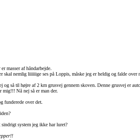
r er masser af håndarbejde.
er skal nemlig liiiiiige ses på Loppis, måske jeg er heldig og falde over 
.
vej og så til højre af 2 km grusvej gennem skoven. Denne grusvej er aut
er mig!!! Nå nej så er man der.
 og funderede over det.
siden?
 sindrigt system jeg ikke har luret?
æpper!!