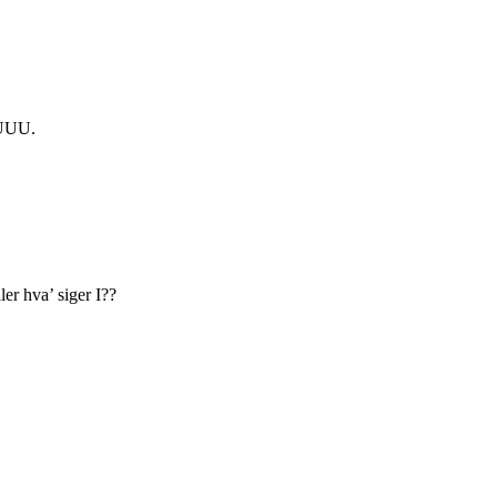
UUUU.
er hva’ siger I??