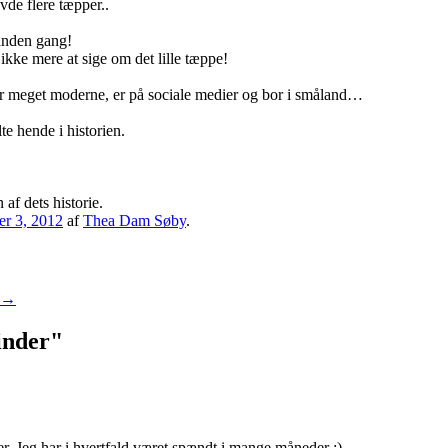
de flere tæpper..
 anden gang!
ikke mere at sige om det lille tæppe!
 er meget moderne, er på sociale medier og bor i småland…
lte hende i historien.
 af dets historie.
r 3, 2012
af
Thea Dam Søby
.
→
inder
"
er. Jeg har i hvertfald været spændt i mange måneder ;).