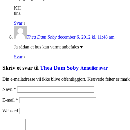
KH
tina
Svar
↓
Thea Dam Søby
december 6, 2012 kl. 11:48 am
Ja sådan et hus kan varmt anbefales ♥
Svar
↓
Skriv et svar til
Thea Dam Søby
Annuller svar
Din e-mailadresse vil ikke blive offentliggjort. Krævede felter er ma
Navn
*
E-mail
*
Websted