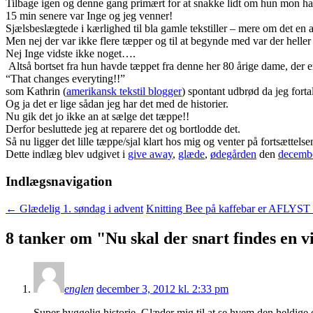
Tilbage igen og denne gang primært for at snakke lidt om hun mon hav
15 min senere var Inge og jeg venner!
Sjælsbeslægtede i kærlighed til bla gamle tekstiller – mere om det en
Men nej der var ikke flere tæpper og til at begynde med var der heller 
Nej Inge vidste ikke noget….
Altså bortset fra hun havde tæppet fra denne her 80 årige dame, der
“That changes everyting!!”
som Kathrin (
amerikansk tekstil blogger
) spontant udbrød da jeg forta
Og ja det er lige sådan jeg har det med de historier.
Nu gik det jo ikke an at sælge det tæppe!!
Derfor besluttede jeg at reparere det og bortlodde det.
Så nu ligger det lille tæppe/sjal klart hos mig og venter på fortsættelsen
Dette indlæg blev udgivet i
give away
,
glæde
,
ødegården
den
decembe
Indlægsnavigation
←
Glædelig 1. søndag i advent
Knitting Bee på kaffebar er AFLYST
8 tanker om "
Nu skal der snart findes en v
englen
december 3, 2012 kl. 2:33 pm
Super hyggelig historie. Glæder mig til at se hvem den heldige 