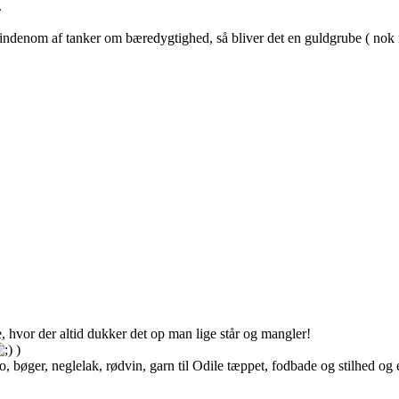
.
 indenom af tanker om bæredygtighed, så bliver det en guldgrube
( nok 
ge, hvor der altid dukker det op man lige står og mangler!
)
bøger, neglelak, rødvin, garn til Odile tæppet, fodbade og stilhed og et d