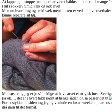
At lappe tøj – stoppe strømper har været håbløst umoderne i mange år
Hul i sokker? Smid væk og køb nye!
Men nu hvor brug og smid væk mentaliteten er ved at blive overhalet
kunne reparere sit tøj.
Min søster og jeg er jo så heldige at have arvet et magisk hus i Sveri
(ja ok…. det er i hvert faldt skønt at tænke sådan og så passer det tit
For et stykke tid siden tog jeg og veninde en luxus weekend, bare os to, 
grå garn til det formål.