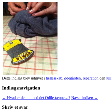
Dette indlæg blev udgivet i
fællesskab
,
ødegården
,
reparation
den
jul
Indlægsnavigation
←
Hvad er det nu med det Odile-tæppe…?
Næste indlæg
→
Skriv et svar