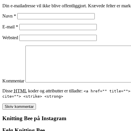
Din e-mailadresse vil ikke blive offentliggjort. Krævede felter er ma
Navn
*
E-mail
*
Websted
Kommentar
Disse
HTML
koder og attributter er tilladte:
<a href="" title="">
cite=""> <strike> <strong>
Knitting Bee på Instagram
Følg Knitting Bee