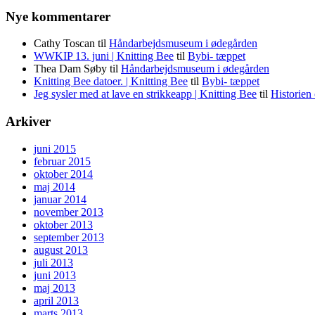
Nye kommentarer
Cathy Toscan
til
Håndarbejdsmuseum i ødegården
WWKIP 13. juni | Knitting Bee
til
Bybi- tæppet
Thea Dam Søby
til
Håndarbejdsmuseum i ødegården
Knitting Bee datoer. | Knitting Bee
til
Bybi- tæppet
Jeg sysler med at lave en strikkeapp | Knitting Bee
til
Historien
Arkiver
juni 2015
februar 2015
oktober 2014
maj 2014
januar 2014
november 2013
oktober 2013
september 2013
august 2013
juli 2013
juni 2013
maj 2013
april 2013
marts 2013