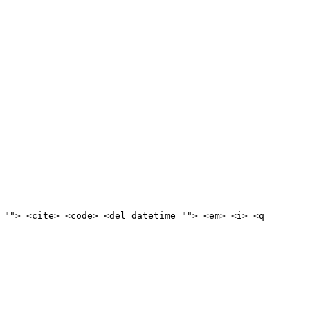
=""> <cite> <code> <del datetime=""> <em> <i> <q