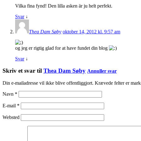
Vilka fina fynd! Den lilla asken är ju helt perfekt.
Svar
↓
Thea Dam Søby
oktober 14, 2012 kl. 9:57 am
og jeg er rigtig glad for at have fundet din blog
Svar
↓
Skriv et svar til
Thea Dam Søby
Annuller svar
Din e-mailadresse vil ikke blive offentliggjort. Krævede felter er ma
Navn
*
E-mail
*
Websted