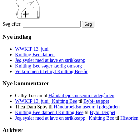
Søg efter:
Nye indlæg
WWKIP 13. juni
Knitting Bee datoer.
Jeg sysler med at lave en strikkeapp
Knitting Bee søger kærlig omsorg
Velkommen til et nyt Knitting Bee år
Nye kommentarer
Cathy Toscan
til
Håndarbejdsmuseum i ødegården
WWKIP 13. juni | Knitting Bee
til
Bybi- tæppet
Thea Dam Søby
til
Håndarbejdsmuseum i ødegården
Knitting Bee datoer. | Knitting Bee
til
Bybi- tæppet
Jeg sysler med at lave en strikkeapp | Knitting Bee
til
Historien
Arkiver