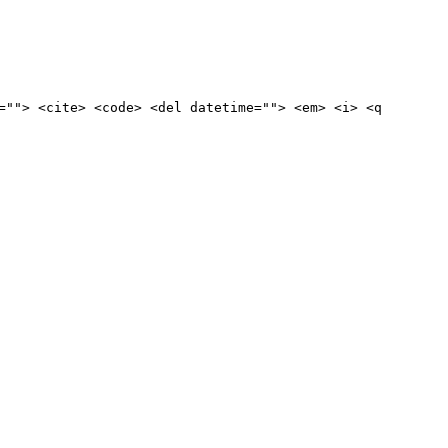
=""> <cite> <code> <del datetime=""> <em> <i> <q