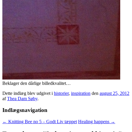
Beklager den dårlige billedkvalitet…
Dette indlæg blev udgivet i
historier
,
inspiration
den
august 25, 2012
af
Thea Dam Søby
.
Indlægsnavigation
←
Knitting Bee no 5 – Godt Liv tæppet
Healing happens
→