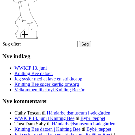
Søg efter:
Nye indlæg
WWKIP 13. juni
Knitting Bee datoer.
Jeg sysler med at lave en strikkeapp
Knitting Bee søger kærlig omsorg
Velkommen til et nyt Knitting Bee år
Nye kommentarer
Cathy Toscan
til
Håndarbejdsmuseum i ødegården
WWKIP 13. juni | Knitting Bee
til
Bybi- tæppet
Thea Dam Søby
til
Håndarbejdsmuseum i ødegården
Knitting Bee datoer. | Knitting Bee
til
Bybi- tæppet
Jeg sysler med at lave en strikkeapp | Knitting Bee
til