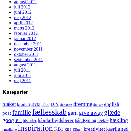
august 2012
juli 2012
juni 2012
maj 2012
april 2012
marts 2012
februar 2012
januar 2012
december 2011
november 2011
oktober 2011
september 2011
august 2011
juli 2011
juni 2011
maj 2011
Kategorier
blaket
drømme
english
Bybi
DIY
broderi
bånd
donation
dukker
fællesskab
glæde
familie
give away
garn
post
google+
hækling
håndarbejdslærer
håndsyning
hækle
historier
inspiration
kærlighed
kreativitet
KB1
i medierne
KB 3
KBno4