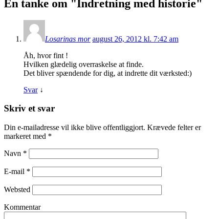
En tanke om "
Indretning med historie
"
Losarinas mor
august 26, 2012 kl. 7:42 am
Åh, hvor fint !
Hvilken glædelig overraskelse at finde.
Det bliver spændende for dig, at indrette dit værksted:)
Svar
↓
Skriv et svar
Din e-mailadresse vil ikke blive offentliggjort. Krævede felter er
markeret med
*
Navn
*
E-mail
*
Websted
Kommentar