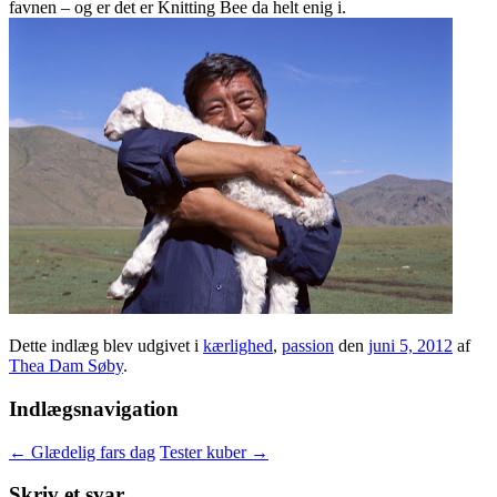
favnen – og er det er Knitting Bee da helt enig i.
Dette indlæg blev udgivet i
kærlighed
,
passion
den
juni 5, 2012
af
Thea Dam Søby
.
Indlægsnavigation
←
Glædelig fars dag
Tester kuber
→
Skriv et svar