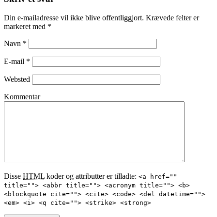
Din e-mailadresse vil ikke blive offentliggjort. Krævede felter er
markeret med
*
Navn
*
E-mail
*
Websted
Kommentar
Disse
HTML
koder og attributter er tilladte:
<a href=""
title=""> <abbr title=""> <acronym title=""> <b>
<blockquote cite=""> <cite> <code> <del datetime="">
<em> <i> <q cite=""> <strike> <strong>