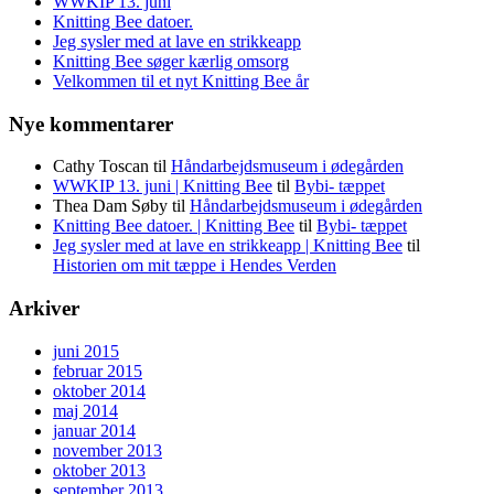
WWKIP 13. juni
Knitting Bee datoer.
Jeg sysler med at lave en strikkeapp
Knitting Bee søger kærlig omsorg
Velkommen til et nyt Knitting Bee år
Nye kommentarer
Cathy Toscan
til
Håndarbejdsmuseum i ødegården
WWKIP 13. juni | Knitting Bee
til
Bybi- tæppet
Thea Dam Søby
til
Håndarbejdsmuseum i ødegården
Knitting Bee datoer. | Knitting Bee
til
Bybi- tæppet
Jeg sysler med at lave en strikkeapp | Knitting Bee
til
Historien om mit tæppe i Hendes Verden
Arkiver
juni 2015
februar 2015
oktober 2014
maj 2014
januar 2014
november 2013
oktober 2013
september 2013